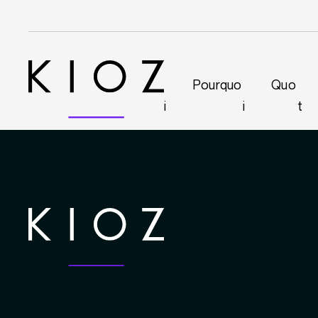
Pourquo
Quo
i
i
t