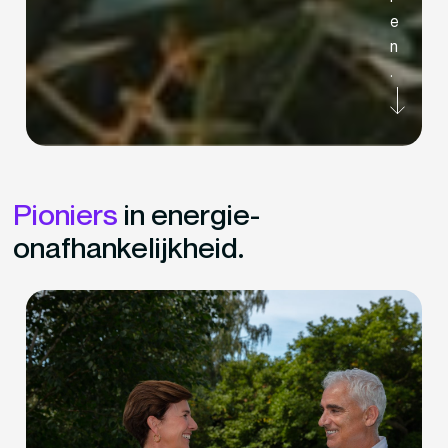
e
n
.
Pioniers
in energie-
onafhankelijkheid.