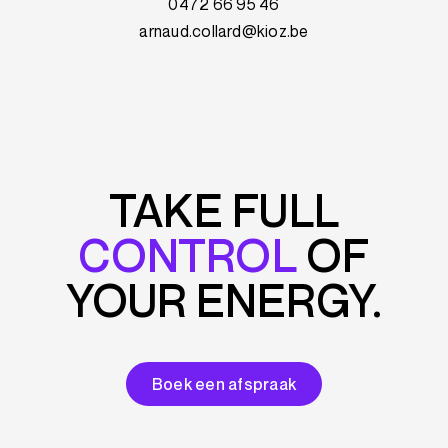
0472 66 95 46
arnaud.collard@kioz.be
TAKE FULL
CONTROL
OF
YOUR ENERGY.
Boek een afspraak