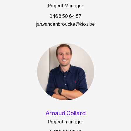
Project Manager
0468 50 64 57
jan.vandenbroucke@kioz.be
Arnaud Collard
Project manager